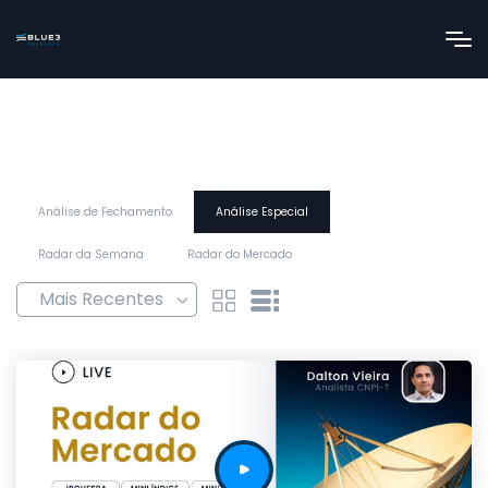
Análise de Fechamento
Análise Especial
Radar da Semana
Radar do Mercado