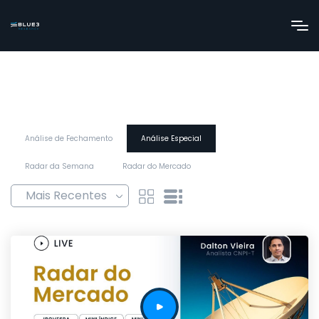
Análise de Fechamento
Análise Especial
Radar da Semana
Radar do Mercado