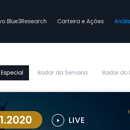
ivo Blue3Research
Carteira e Ações
Análi
 Especial
Radar da Semana
Radar do