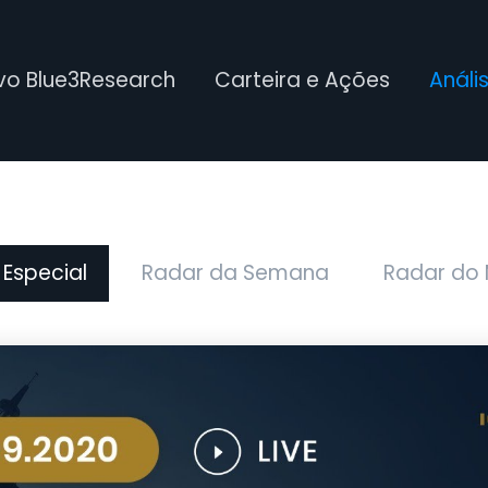
ivo Blue3Research
Carteira e Ações
Análi
 Especial
Radar da Semana
Radar do