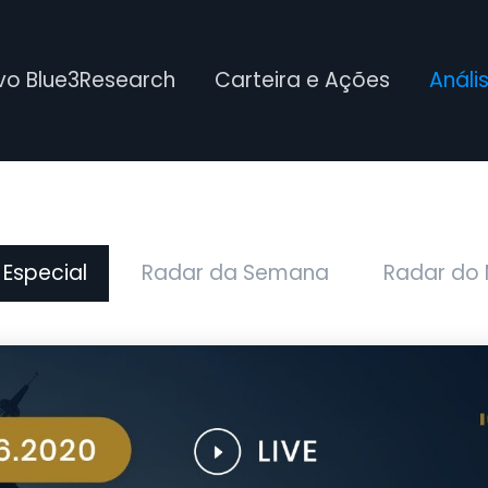
ivo Blue3Research
Carteira e Ações
Análi
 Especial
Radar da Semana
Radar do