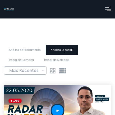
Análise de Fechamento
Análise Especial
Radar da Semana
Radar do Mercado