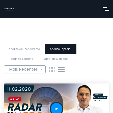
Análise de Fechamento
Análise Especial
Radar da Semana
Radar do Mercado