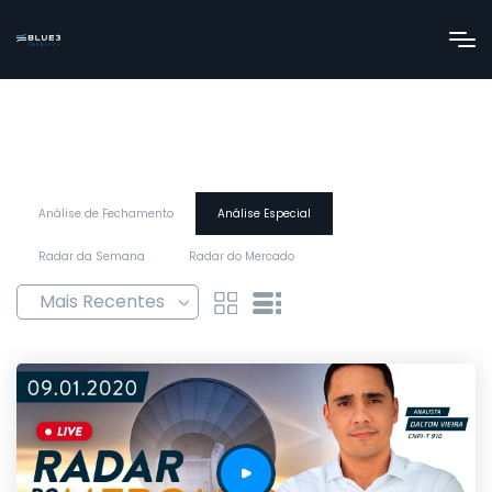
Análise de Fechamento
Análise Especial
Radar da Semana
Radar do Mercado