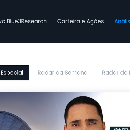
ivo Blue3Research
Carteira e Ações
Análi
 Especial
Radar da Semana
Radar do