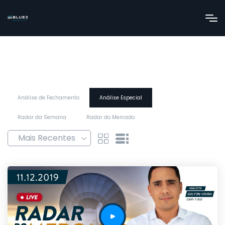
Análise de Fechamento
Análise Especial
Radar da Semana
Radar do Mercado