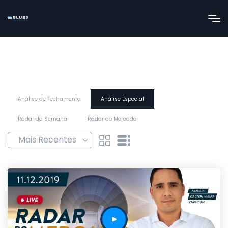
Análise de Fechamento
Análise Especial
Radar da Semana
Radar do Mercado