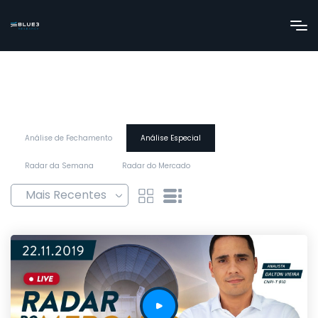
Análise de Fechamento
Análise Especial
Radar da Semana
Radar do Mercado