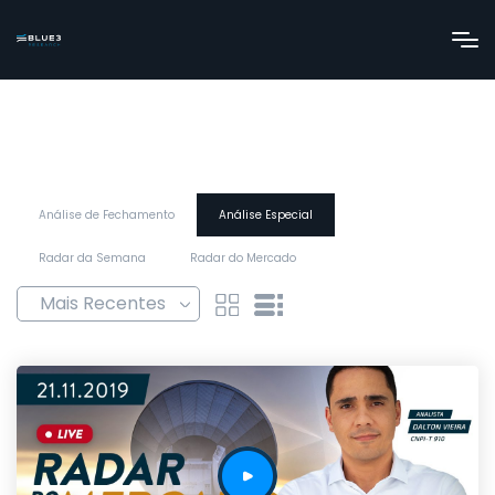
Análise de Fechamento
Análise Especial
Radar da Semana
Radar do Mercado