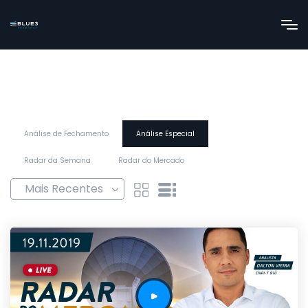
Análise de Fechamento
Análise Especial
Radar da Semana
Radar do Mercado