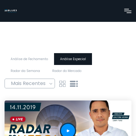
Análise de Fechamento
Análise Especial
Radar da Semana
Radar do Mercado