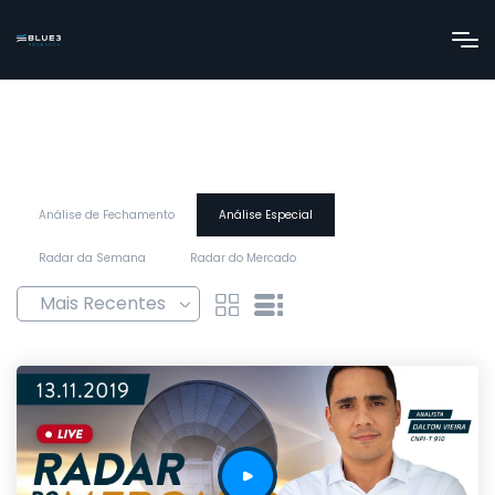
Análise de Fechamento
Análise Especial
Radar da Semana
Radar do Mercado