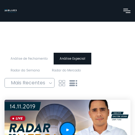
Análise de Fechamento
Análise Especial
Radar da Semana
Radar do Mercado