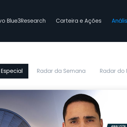
ivo Blue3Research
Carteira e Ações
Análi
 Especial
Radar da Semana
Radar do