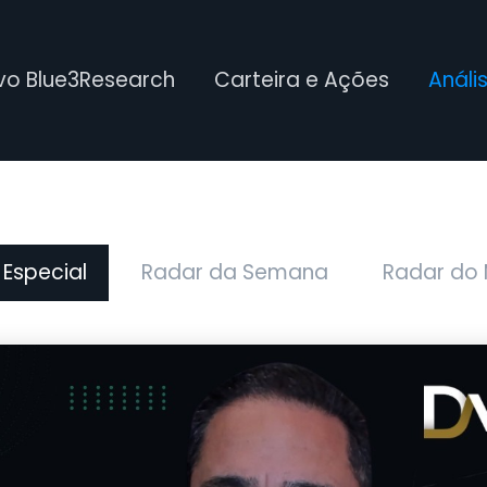
ivo Blue3Research
Carteira e Ações
Análi
 Especial
Radar da Semana
Radar do