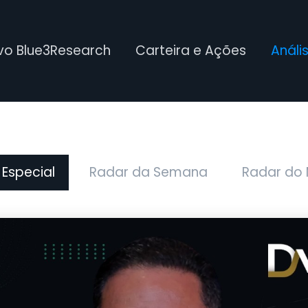
ivo Blue3Research
Carteira e Ações
Análi
 Especial
Radar da Semana
Radar do