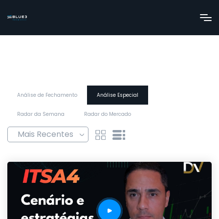
Análise de Fechamento
Análise Especial
Radar da Semana
Radar do Mercado