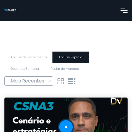
Análise de Fechamento
Análise Especial
Radar da Semana
Radar do Mercado