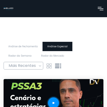
Análise de Fechamento
Análise Especial
Radar da Semana
Radar do Mercado