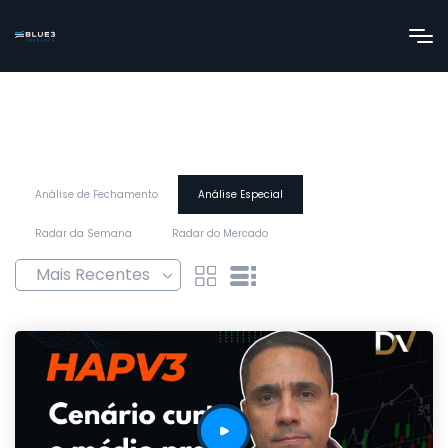
Análise de Fechamento
Análise Especial
Radar da Semana
Radar do Mercado