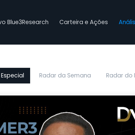
ivo Blue3Research
Carteira e Ações
Análi
 Especial
Radar da Semana
Radar do