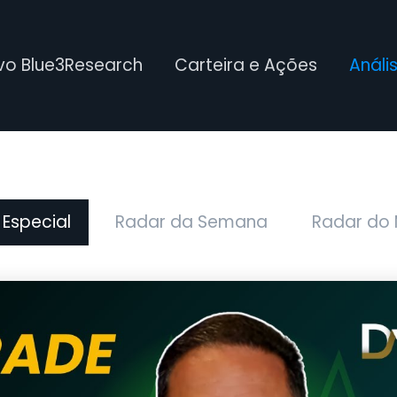
ivo Blue3Research
Carteira e Ações
Análi
 Especial
Radar da Semana
Radar do