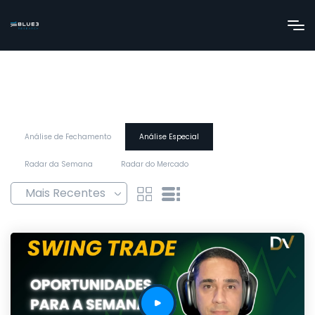
Análise de Fechamento
Análise Especial
Radar da Semana
Radar do Mercado