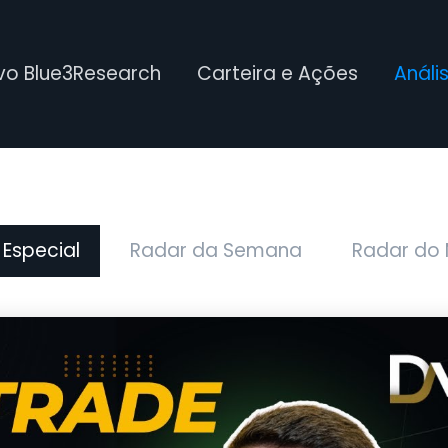
ivo Blue3Research
Carteira e Ações
Análi
 Especial
Radar da Semana
Radar do