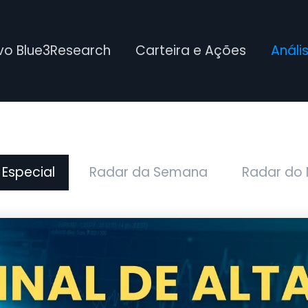
ivo Blue3Research
Carteira e Ações
Análi
 Especial
Radar da Semana
Radar do