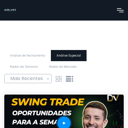
Análise de Fechamento
Análise Especial
Radar da Semana
Radar do Mercado