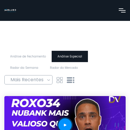
Análise de Fechamento
Análise Especial
Radar da Semana
Radar do Mercado