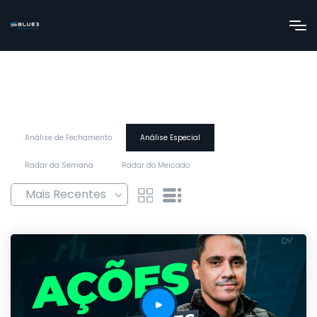
Análise de Fechamento
Análise Especial
Radar da Semana
Radar do Mercado