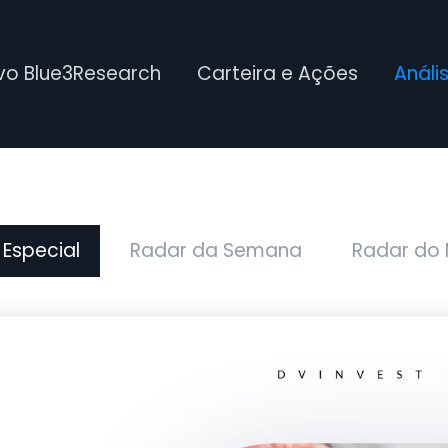
ivo Blue3Research
Carteira e Ações
Análi
 Especial
Radar da Semana
Radar do