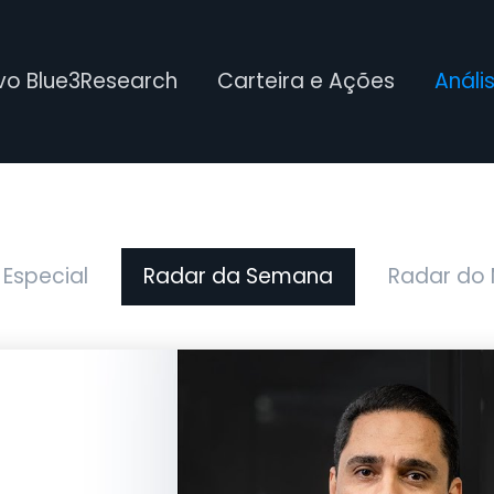
ivo Blue3Research
Carteira e Ações
Análi
 Especial
Radar da Semana
Radar do