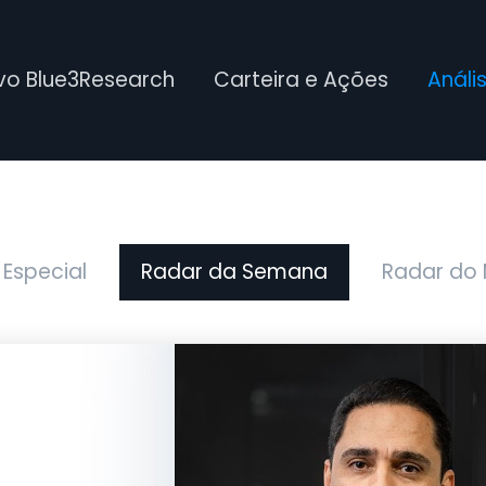
ivo Blue3Research
Carteira e Ações
Análi
 Especial
Radar da Semana
Radar do