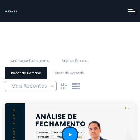
Análise de Fechamento
Análise Especial
Radar da Semana
Radar do Mercado