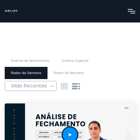
Análise de Fechamento
Análise Especial
Radar da Semana
Radar do Mercado