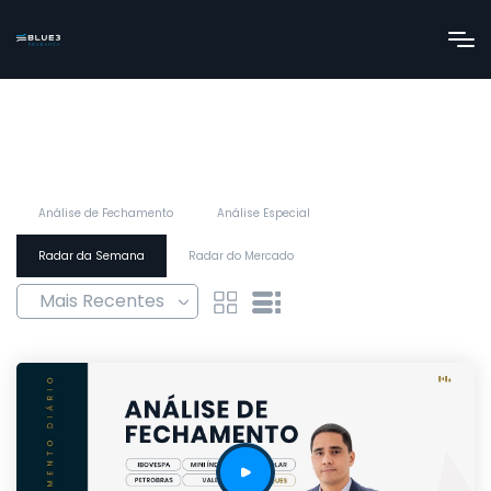
Análise de Fechamento
Análise Especial
Radar da Semana
Radar do Mercado