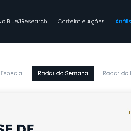
ivo Blue3Research
Carteira e Ações
Análi
 Especial
Radar da Semana
Radar do