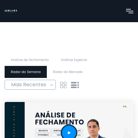
Análise de Fechamento
Análise Especial
Radar da Semana
Radar do Mercado