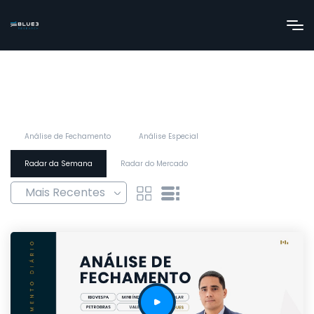
Análise de Fechamento
Análise Especial
Radar da Semana
Radar do Mercado