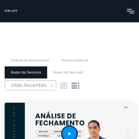
Análise de Fechamento
Análise Especial
Radar da Semana
Radar do Mercado