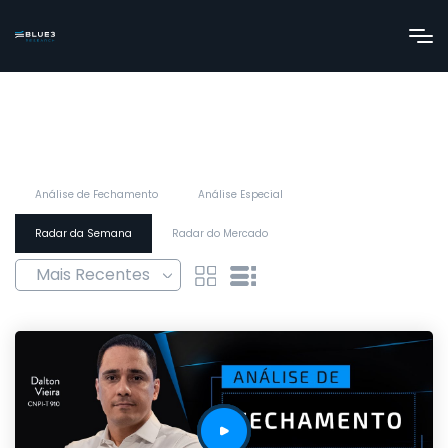
Análise de Fechamento
Análise Especial
Radar da Semana
Radar do Mercado