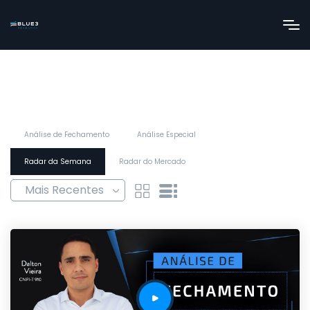
Análise de Fechamento
Análise Especial
Radar da Semana
Radar do Mercado