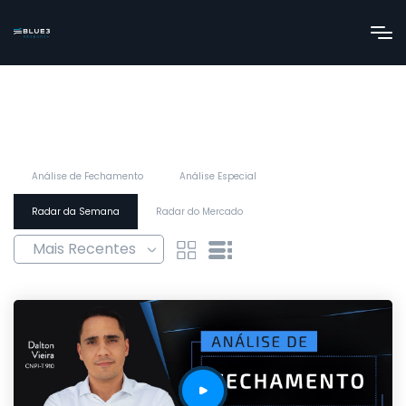
Análise de Fechamento
Análise Especial
Radar da Semana
Radar do Mercado