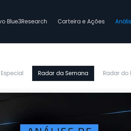
ivo Blue3Research
Carteira e Ações
Análi
 Especial
Radar da Semana
Radar do