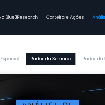
ivo Blue3Research
Carteira e Ações
Análi
 Especial
Radar da Semana
Radar do