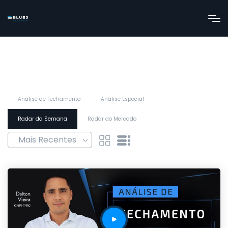
Análise de Fechamento
Análise Especial
Radar da Semana
Radar do Mercado