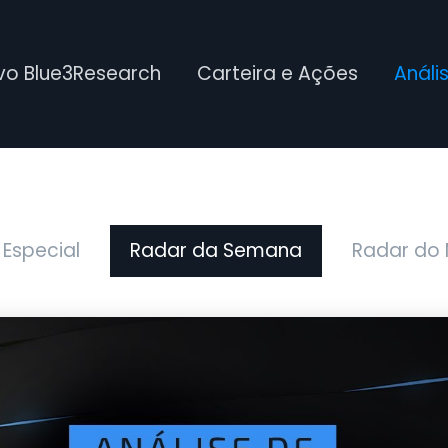
ivo Blue3Research
Carteira e Ações
Análi
 Especial
Radar da Semana
Radar do