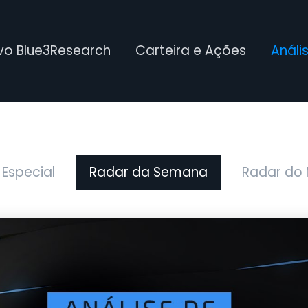
ivo Blue3Research
Carteira e Ações
Análi
 Especial
Radar da Semana
Radar do